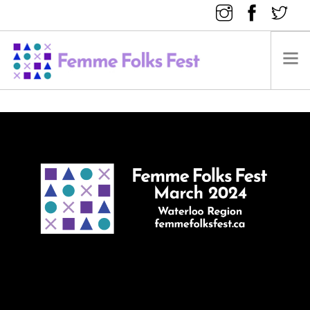
FEMME FOLKS FEST 2025
FEMME FOLKS FEST 2024
FEMME FOLKS FEST 2023
FEMME FOLKS FEST 2022
FEMME FOLKS FEST 2021
FEMME FOLKS FEST 2020
DONATE NOW